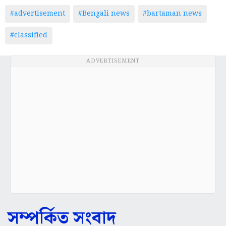
#advertisement
#Bengali news
#bartaman news
#classified
ADVERTISEMENT
সম্পর্কিত সংবাদ