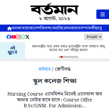
৮ আগস্ট, ২০২৬
কলকাতা
রাজ্য
দেশ
বিদেশ
খেলা
বিনোদন
ব্যবসা
সম্পাদকীয়
চতুষ্পর্ণ
প্রধানমন্ত্রীর পরে এবার নবান্নে মুখ্যমন্ত্রীর সঙ্গে সাক্ষাতে আবু
এই
তাহের খান এবং খলিলুর রহমান
মুহূর্তে
বর্তমান
/ শ্রেণীবদ্ধ
স্কুল কলেজ শিক্ষা
Nursing Course এ্যাডমিশন নিলেই এ্যাডভান্স জব
অফার লেটার হাতে হাতে। Course Offer
B.Sc/GNM. For Admission...