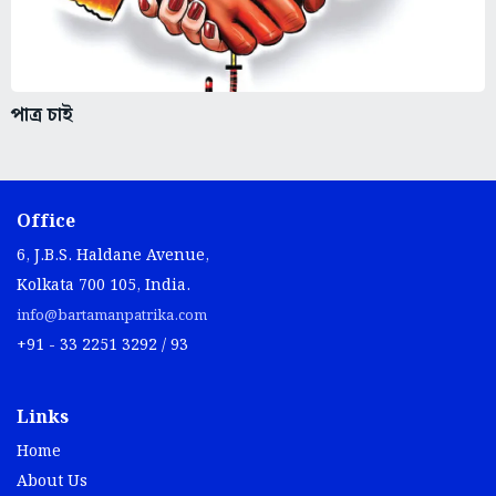
পাত্র চাই
Office
6, J.B.S. Haldane Avenue,
Kolkata 700 105, India.
info@bartamanpatrika.com
+91 - 33 2251 3292 / 93
Links
Home
About Us