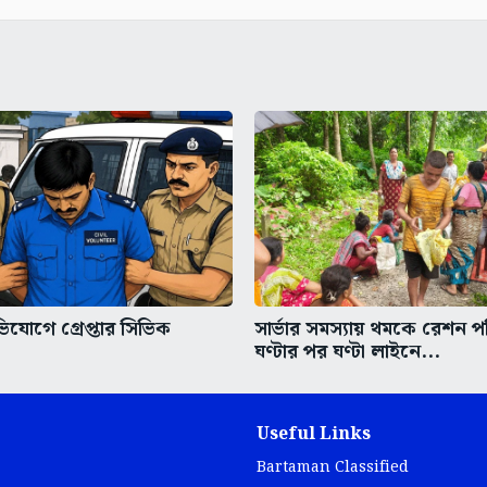
িযোগে গ্রেপ্তার সিভিক
সার্ভার সমস্যায় থমকে রেশন প
ঘণ্টার পর ঘণ্টা লাইনে...
Useful Links
Bartaman Classified