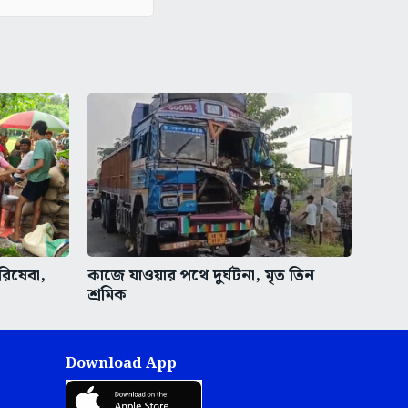
রিষেবা,
কাজে যাওয়ার পথে দুর্ঘটনা, মৃত তিন
শ্রমিক
Download App