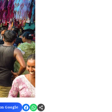
 on Google