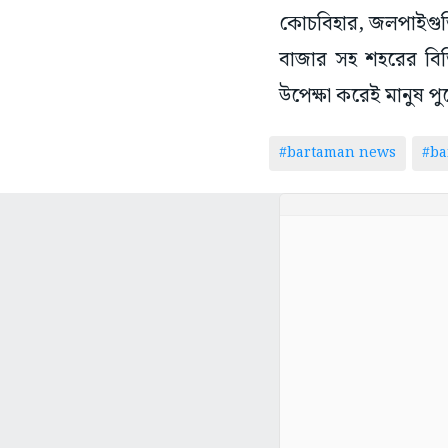
কোচবিহার, জলপাইগুড়ি
বাজার সহ শহরের বিভ
উপেক্ষা করেই মানুষ প
#bartaman news
#ba