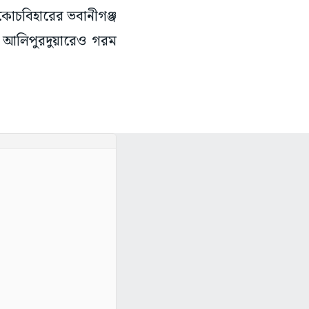
কোচবিহারের ভবানীগঞ্জ
ও আলিপুরদুয়ারেও গরম