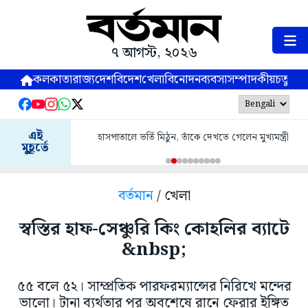
৭ আগস্ট, ২০২৬
কলকাতা
রাজ্য
দেশ
বিদেশ
খেলা
বিনোদন
ব্যবসা
সম্পাদকীয়
চতুষ্পর্ণ
এই
হাসপাতালে ভর্তি মিঠুন, তাঁকে দেখতে গেলেন মুখ্যমন্ত্রী
মুহূর্তে
বর্তমান
/ খেলা
স্বস্তির হাফ-সেঞ্চুরি কিং কোহলির ব্যাটে
&nbsp;
৫৫ বলে ৫২। সাম্প্রতিক পারফরম্যান্সের নিরিখে মন্দের
ভালো। টানা ব্যর্থতার পর অবশেষে রানে ফেরার ইঙ্গিত