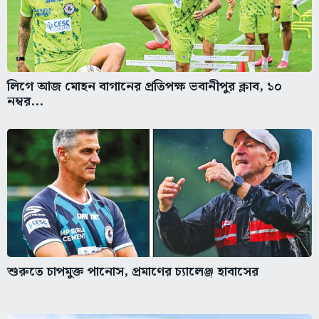
লিগে আজ মোহন বাগানের প্রতিপক্ষ ভবানীপুর ক্লাব, ১০
নম্বর...
শুরুতে চাপমুক্ত পানোস, প্রমাণের চ্যালেঞ্জ হাবাসের