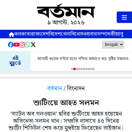
৯ আগস্ট, ২০২৬
কলকাতা
রাজ্য
দেশ
বিদেশ
খেলা
বিনোদন
ব্যবসা
সম্পাদকীয়
চতুষ্পর্ণ
এই
আগামী কয়েক ঘণ্টার মধ্যে পশ্চিম বর্ধমানে ঝড়-বৃষ্টির সম্ভাবনা
মুহূর্তে
বর্তমান
/ বিনোদন
শ্যুটিংয়ে আহত সলমন
‘ব্যাটল অব গলওয়ান’ ছবির শ্যুটিংয়ে আহত হয়েছেন
অভিনেতা সলমন খান। সম্প্রতি লাদাখে ৪৫ দিনের
শ্যুটিং শিডিউল শেষ করে মুম্বইয়ে ফিরেছেন ভাইজান।