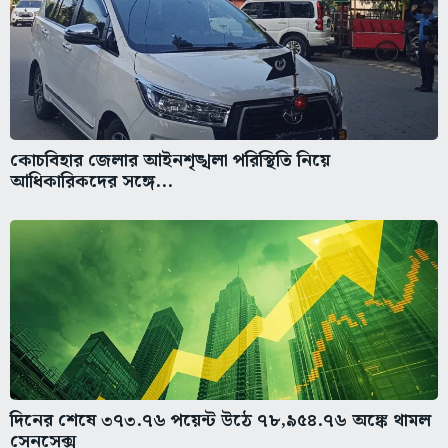
কোচবিহার জেলার আইনশৃঙ্খলা পরিস্থিতি নিয়ে
আধিকারিকদের সঙ্গে...
দিনের শেষে ৩৭৩.৭৬ পয়েন্ট উঠে ৭৮,৯৫৪.৭৬ অঙ্কে থামল
সেনসেক্স