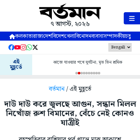
৭ আগস্ট, ২০২৬
কলকাতা
রাজ্য
দেশ
বিদেশ
খেলা
বিনোদন
ব্যবসা
সম্পাদকীয়
চতুষ্পর্ণ
এই
কাজে যাওয়ার পথে দুর্ঘটনা, মৃত তিন শ্রমিক
মুহূর্তে
বর্তমান
/ এই মুহূর্তে
দাউ দাউ করে জ্বলছে আগুন, সন্ধান মিলল
নিখোঁজ রুশ বিমানের, বেঁচে নেই কোনও
যাত্রীই
বৃহস্পতিবার রাশিয়ার পূর্ব প্রান্তে মাঝ আকাশে