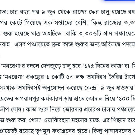
কাতা: চার বছর পর ৯ জুন থেকে রাজ্যে ফের চালু হয়েছে বহু 
র কেটে গিয়েছে এক সপ্তাহের বেশি। কিন্তু রাজ্যের ৩,৩৩৯
 শুরু হয়েছে মাত্র ৩৩টিতে। বাকি ৩,৩০৬টি গ্রাম পঞ্চায়
ধ নবান্ন। এসব পঞ্চায়েতে দ্রুত কাজ শুরুর জন্য অবিলম্বে পদক্
র।
মনরেগা’র বদলে দেশজুড়ে চালু হবে ‘১২৫ দিনের কাজ’ বা ‘ভিব
‘মনরেগা’ প্রকল্পের ১ কোটি ৫৩ লক্ষ শ্রমদিবস তৈরির টার্গে
 সংখ্যক শ্রমদিবসই অনুমোদন করেছে কেন্দ্র। ৯ জুন হাওড়ার 
য়েতের জগরামপুর কর্মকারপাড়ায় হাতে কোদাল নিয়ে ‘১০০ দি
ী দিলীপ ঘোষ। কাজ শুরু নিয়ে জোরদার প্রচারও চালায় পঞ্চায
কাজ শুরু করা গেল? ওয়াকিবহাল মহলের মতে, এর পিছনে রয়ে
ায়েতই রয়েছে তৃণমূল কংগ্রেসের হাতে। কিন্তু পালাবদলের