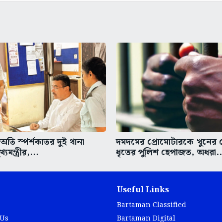
তি স্পর্শকাতর দুই থানা
দমদমের প্রোমোটারকে খুনের চে
্যমন্ত্রীর,...
ধৃতের পুলিশ হেপাজত, অধরা..
Useful Links
Bartaman Classified
 Us
Bartaman Digital