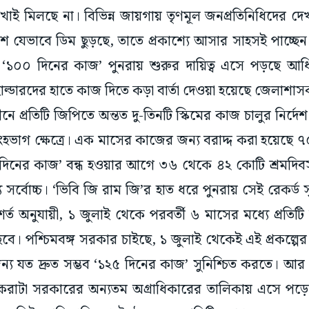
েখাই মিলছে না। বিভিন্ন জায়গায় তৃণমূল জনপ্রতিনিধিদের 
ংশ যেভাবে ডিম ছুড়ছে, তাতে প্রকাশ্যে আসার সাহসই পাচ্ছেন
ে ‘১০০ দিনের কাজ’ পুনরায় শুরুর দায়িত্ব এসে পড়ছে আ
োল্ডারদের হাতে কাজ দিতে কড়া বার্তা দেওয়া হয়েছে জেলাশ
ীনে প্রতিটি জিপিতে অন্তত দু-তিনটি স্কিমের কাজ চালুর নির্দ
সিংহভাগ ক্ষেত্রে। এক মাসের কাজের জন্য বরাদ্দ করা হয়েছে
দিনের কাজ’ বন্ধ হওয়ার আগে ৩৬ থেকে ৪২ কোটি শ্রমদিবস 
সর্বোচ্চ। ‘ভিবি জি রাম জি’র হাত ধরে পুনরায় সেই রেকর্ড সৃষ্ট
 শর্ত অনুযায়ী, ১ জুলাই থেকে পরবর্তী ৬ মাসের মধ্যে প্রতিট
 হবে। পশ্চিমবঙ্গ সরকার চাইছে, ১ জুলাই থেকেই এই প্রকল্পের
জন্য যত দ্রুত সম্ভব ‘১২৫ দিনের কাজ’ সুনিশ্চিত করতে। আ
ষ করাটা সরকারের অন্যতম অগ্রাধিকারের তালিকায় এসে পড়েছে