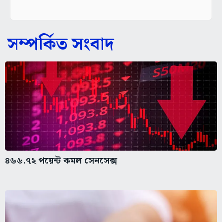
সম্পর্কিত সংবাদ
৪৬৬.৭২ পয়েন্ট কমল সেনসেক্স