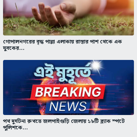
গোপালনগরের বৃদ্ধ পাল্লা এলাকায় রাস্তার পাশ থেকে এক
যুবকের...
পথ দুর্ঘটনা রুখতে জলপাইগুড়ি জেলায় ১৮টি ব্ল্যাক স্পটে
পুলিশকে...