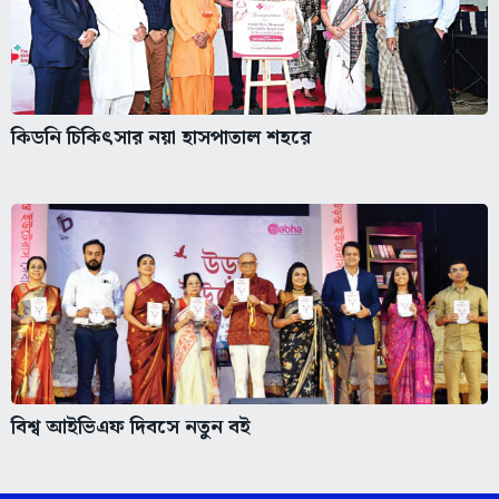
কিডনি চিকিৎসার নয়া হাসপাতাল শহরে
বিশ্ব আইভিএফ দিবসে নতুন বই