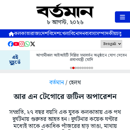
৮ আগস্ট, ২০২৬
কলকাতা
রাজ্য
দেশ
বিদেশ
খেলা
বিনোদন
ব্যবসা
সম্পাদকীয়
চতুষ্পর্ণ
আগামীকাল আইআইটি দিল্লির সমাবর্তন অনুষ্ঠানে যোগ দেবেন
এই
প্রধানমন্ত্রী মোদি
মুহূর্তে
বর্তমান
/ হেলথ
আর এন টেগোরে জটিল অপারেশন
সম্প্রতি, ২৭ বছর বয়সি এক যুবক কলকাতায় এক পথ
দুর্ঘটনায় গুরুতর আহত হন। দুর্ঘটনার কয়েক ঘণ্টার
মধ্যেই তাকে একাধিক পাঁজরের হাড় ভাঙা, মাথায়