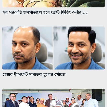
সব সরকারি হাসপাতালে হবে ব্রেস্ট ফিডিং কর্নার:...
হেয়ার ট্রান্সপ্লান্ট মাথাভরা চুলের খোঁজে