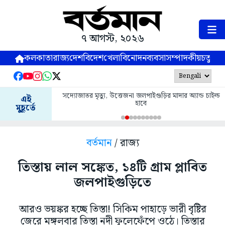
৭ আগস্ট, ২০২৬
কলকাতা
রাজ্য
দেশ
বিদেশ
খেলা
বিনোদন
ব্যবসা
সম্পাদকীয়
চতুষ্পর্ণ
সদ্যোজাতর মৃত্যু, উত্তেজনা জলপাইগুড়ির মাদার অ্যান্ড চাইল্ড
এই
হাবে
মুহূর্তে
বর্তমান
/ রাজ্য
তিস্তায় লাল সঙ্কেত, ১৪টি গ্রাম প্লাবিত
জলপাইগুড়িতে
আরও ভয়ঙ্কর হচ্ছে তিস্তা! সিকিম পাহাড়ে ভারী বৃষ্টির
জেরে মঙ্গলবার তিস্তা নদী ফুলেফেঁপে ওঠে। তিস্তার