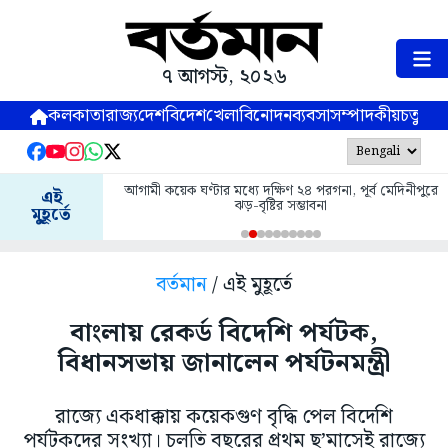
৭ আগস্ট, ২০২৬
কলকাতা
রাজ্য
দেশ
বিদেশ
খেলা
বিনোদন
ব্যবসা
সম্পাদকীয়
চতুষ্পর্ণ
আগামী কয়েক ঘণ্টার মধ্যে দক্ষিণ ২৪ পরগনা, পূর্ব মেদিনীপুরে
এই
ঝড়-বৃষ্টির সম্ভাবনা
মুহূর্তে
বর্তমান
/ এই মুহূর্তে
বাংলায় রেকর্ড বিদেশি পর্যটক,
বিধানসভায় জানালেন পর্যটনমন্ত্রী
রাজ্যে একধাক্কায় কয়েকগুণ বৃদ্ধি পেল বিদেশি
পর্যটকদের সংখ্যা। চলতি বছরের প্রথম ছ’মাসেই রাজ্যে