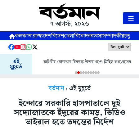
৭ আগস্ট, ২০২৬
কলকাতা
রাজ্য
দেশ
বিদেশ
খেলা
বিনোদন
ব্যবসা
সম্পাদকীয়
চতুষ্পর্ণ
এই
অগ্নিবীর যোজনার বিরুদ্ধে উত্তরাখণ্ডে মিছিল কংগ্রেসের
মুহূর্তে
বর্তমান
/ এই মুহূর্তে
ইন্দোরে সরকারি হাসপাতালে দুই
সদ্যোজাতকে ইঁদুরের কামড়, ভিডিও
ভাইরাল হতে তদন্তের নির্দেশ