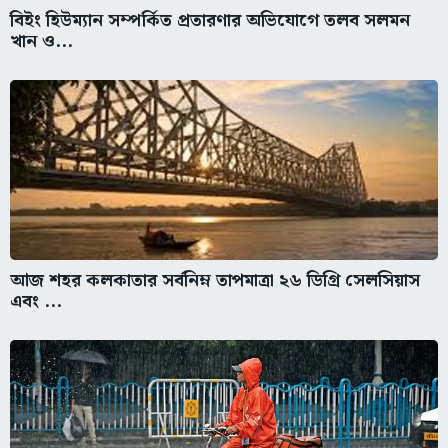
বিইং হিউম্যান সম্পর্কিত প্রতারণার অভিযোগে তলব সলমন
খান ও...
আজ শহর কলকাতার সর্বনিম্ন তাপমাত্রা ২৬ ডিগ্রি সেলসিয়াস
এবং ...