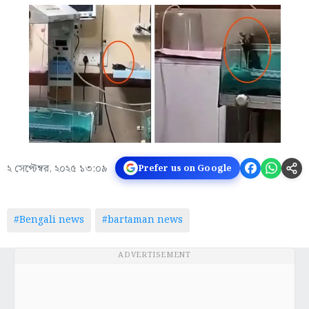
২ সেপ্টেম্বর, ২০২৫ ১৩:০৯
Prefer us on Google
#Bengali news
#bartaman news
ADVERTISEMENT