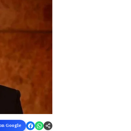
 on Google