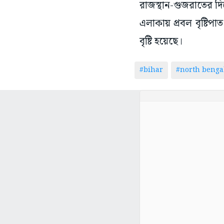
রাজস্থান-গুজরাতের দি
এলাকায় প্রবল বৃষ্টিপা
বৃষ্টি হয়েছে।
#bihar
#north benga