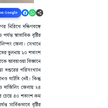
 on Google
ণের নিরিখে দক্ষিণবঙ্গে
ন্ত স্বাভাবিক বৃষ্টির
কালিম্পং জেলা। সেখানে
িপাতের তুলনায় ১০ শতাংশ
টাকে আবহাওয়া বিজ্ঞানে
া দপ্তরের পরিসংখ্যান
ানও ঘাটতি নেই। কিন্তু
ও দার্জিলিং জেলায় ২৪
িকের চেয়ে ৪০ শতাংশ কম
্ত সার্বিকভাবে বৃষ্টির