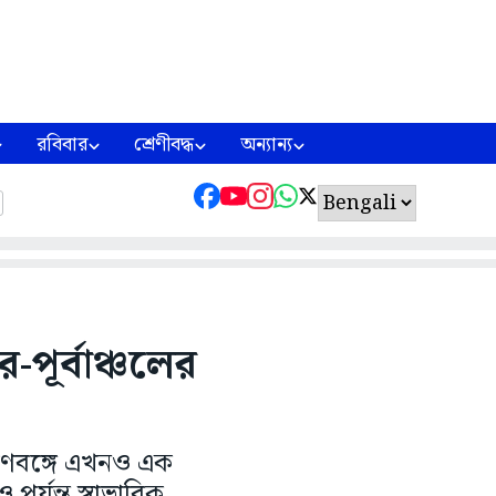
রবিবার
শ্রেণীবদ্ধ
অন্যান্য
র-পূর্বাঞ্চলের
্ষিণবঙ্গে এখনও এক
র্যন্ত স্বাভাবিক