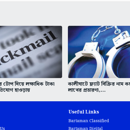
 টোপ দিয়ে লক্ষাধিক টাকা
কালীঘাটে ফ্ল্যাট বিক্রির নাম 
িযোগ হাওড়ায়
লাখের প্রতারণা,...
Useful Links
Bartaman Classified
 Us
Bartaman Digital