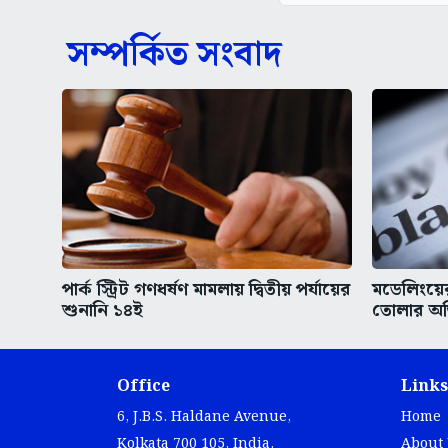
সম্পর্কিত সংবাদ
পার্ক স্ট্রিট গণধর্ষণ মামলায় দ্বিতীয় পর্যায়ের
মডেলিংয়ের
শুনানি ১৪ই
তোলার অভ
Office
Links
6, J.B.S. Haldane Avenue,
Home
Kolkata 700 105, India.
About