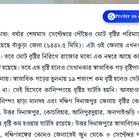
Prefer us
াতা: বর্ষার শেষমাস সেপ্টেম্বরে পৌঁছেও মোট বৃষ্টির পরিমা
ে বাঁকুড়া জেলা (১৪৪২.৫ মিমি)। এটা ওই জেলায় এখনও পর্য
তবে মোট বৃষ্টির নিরিখে রাজ্যের মধ্যে এক নম্বরে আছে 
টি হয়েছে। তবে এত বৃষ্টি হলেও সেখানকার স্বাভাবিক গড় বৃষ্ট
েলায়। স্বাভাবিক গড়ের তুলনায় ১৯ শতাংশ কম বৃষ্টি হলেও সে
 না। সেই হিসেবে কালিম্পংয়ে বৃষ্টির ঘাটতি হয়নি। আবহাওয়
কালিম্পং ছাড়া মালদহ এবং দক্ষিণ দিনাজপুর জেলায় বৃষ্টির কে
ৎ উত্তর দিনাজপুর, কোচবিহার, আলিপুরদুয়ার, জলপাইগুড়ি 
ত বৃষ্টি কম হওয়ায় ঘাটতি রয়েছে। উত্তর দিনাজপুরে স্বাভাব
ে, দক্ষিণবঙ্গের কোনও জেলাতেই জুন থেকে ৩ সেপ্টেম্বর পর্যন