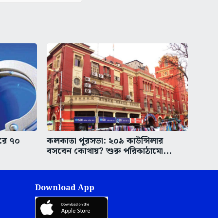
করে ৭০
কলকাতা পুরসভা: ২০৯ কাউন্সিলার
বসবেন কোথায়? শুরু পরিকাঠামো...
Download App