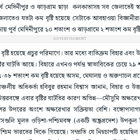
র্ব মেদিনীপুর ও ঝাড়গ্রাম ছাড়া কলকাতাসহ সব জেলাতেই স্
ি জেলাতেও যতটা কম বৃষ্টি হয়েছে সেটাকে আবহাওয়া বিজ্ঞানী
ায় পূর্ব মেদিনীপুরে ১০ শতাংশ ও ঝাড়গ্রামে ২ শতাংশ কম বৃষ্
ADVERTISEMENT
বৃষ্টি হয়েছে প্রচুর পরিমাণে। তার মধ্যে ব্যতিক্রম বিহার এবং উত
টির ঘাটতি আছে। বিহারে এখনও পর্যন্ত স্বাভাবিকের চেয়ে ২৯ 
৩৭-৩৮ শতাংশ কম বৃষ্টি হয়েছে অসম, মেঘালয় ও অরুণাচল প্র
াঞ্চলীয় অধিকর্তা হবিবুর রহমান বিশ্বাস জানান, বিহার ও উত
ত্তরবঙ্গে এবার বৃষ্টির ঘাটতির কারণ অভিন্ন—মৌসুমি অক্ষর
শের উপরের অংশে অক্ষরেখার সক্রিয়তা বেশি। বঙ্গোপস
সেগুলি মূলত ওড়িশা-পশ্চিমবঙ্গ (একটি অন্ধ্রপ্রদেশ) উপকূল দ
্চিম ভারতের দিকে গিয়েছে। সম্প্রতি যে নিম্নচাপটি হয়েছিল