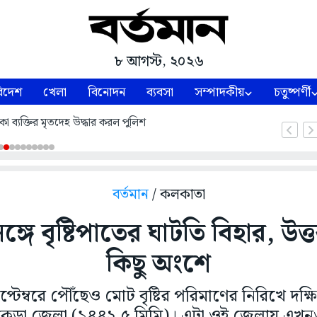
৮ আগস্ট, ২০২৬
িদেশ
খেলা
বিনোদন
ব্যবসা
সম্পাদকীয়
চতুষ্পর্ণী
কা ব্যক্তির মৃতদেহ উদ্ধার করল পুলিশ
বর্তমান
/ কলকাতা
ঙ্গে বৃষ্টিপাতের ঘাটতি বিহার, উত্ত
কিছু অংশে
প্টেম্বরে পৌঁছেও মোট বৃষ্টির পরিমাণের নিরিখে দক
াঁকুড়া জেলা (১৪৪২.৫ মিমি)। এটা ওই জেলায় এখনও প