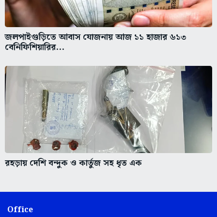
জলপাইগুড়িতে আবাস যোজনায় আজ ১১ হাজার ৬১৩
বেনিফিশিয়ারির...
রহড়ায় দেশি বন্দুক ও কার্তুজ সহ ধৃত এক
Office