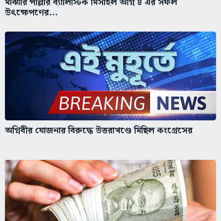
মাঝারি পাল্লার ব্যালিস্টিক মিসাইল অগ্নি ৪ এর সফল
উৎক্ষেপণের...
অগ্নিবীর যোজনার বিরুদ্ধে উত্তরাখণ্ডে মিছিল কংগ্রেসের