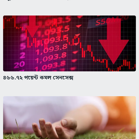
৪৬৬.৭২ পয়েন্ট কমল সেনসেক্স