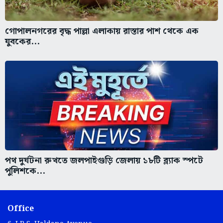
গোপালনগরের বৃদ্ধ পাল্লা এলাকায় রাস্তার পাশ থেকে এক
যুবকের...
পথ দুর্ঘটনা রুখতে জলপাইগুড়ি জেলায় ১৮টি ব্ল্যাক স্পটে
পুলিশকে...
Office