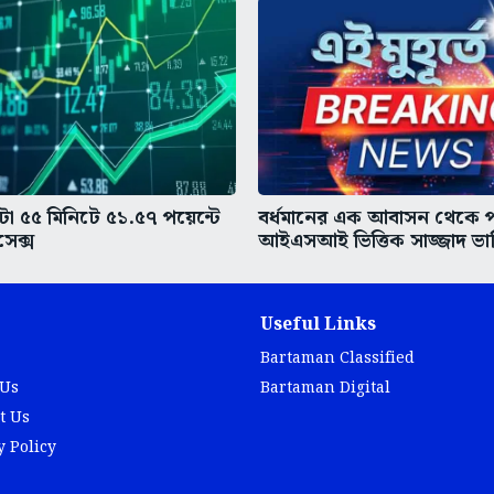
া ৫৫ মিনিটে ৫১.৫৭ পয়েন্টে
বর্ধমানের এক আবাসন থেকে 
েক্স
আইএসআই ভিত্তিক সাজ্জাদ ভাট্ট
Useful Links
Bartaman Classified
 Us
Bartaman Digital
t Us
y Policy