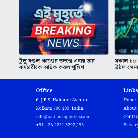
টুলু মণ্ডল-কাণ্ডের তদন্তে এবার তার
সকাল ১০ ট
কর্মচারীকে আটক করল পুলিশ
উঠল সেনস
Office
Links
6, J.B.S. Haldane Avenue,
Home
Kolkata 700 105, India.
About
Contac
info@bartamanpatrika.com
+91 - 33 2251 3292 / 93
Privac