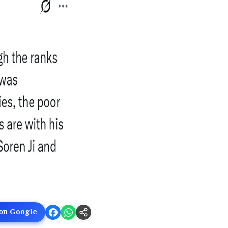
 on Google