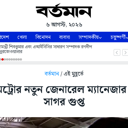
৬ আগস্ট, ২০২৬
িদেশ
খেলা
বিনোদন
ব্যবসা
সম্পাদকীয়
চতুষ্পর্ণী
 মুখ্যমন্ত্রী শিবকুমার এবং এআইসিসির সাধারণ সম্পাদক রণদীপ
সুরজেওয়ালার
বর্তমান
/ এই মুহূর্তে
ট্রোর নতুন জেনারেল ম্যানেজার 
সাগর গুপ্ত