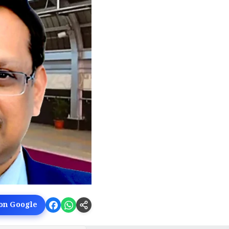
 on Google