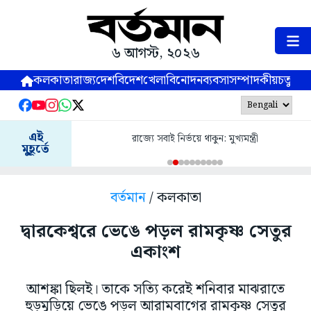
৬ আগস্ট, ২০২৬
কলকাতা
রাজ্য
দেশ
বিদেশ
খেলা
বিনোদন
ব্যবসা
সম্পাদকীয়
চতুষ্পর্ণ
এই
রাজ্যে সবাই নির্ভয়ে থাকুন: মুখ্যমন্ত্রী
মুহূর্তে
বর্তমান
/ কলকাতা
দ্বারকেশ্বরে ভেঙে পড়ল রামকৃষ্ণ সেতুর
একাংশ
আশঙ্কা ছিলই। তাকে সত্যি করেই শনিবার মাঝরাতে
হুড়মুড়িয়ে ভেঙে পড়ল আরামবাগের রামকৃষ্ণ সেতুর