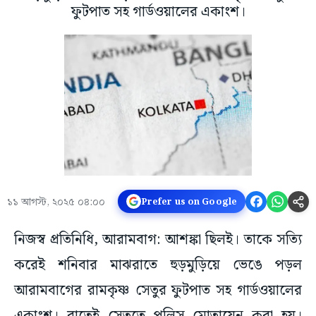
ফুটপাত সহ গার্ডওয়ালের একাংশ।
১১ আগস্ট, ২০২৫ ০৪:০০
Prefer us on Google
নিজস্ব প্রতিনিধি, আরামবাগ: আশঙ্কা ছিলই। তাকে সত্যি
করেই শনিবার মাঝরাতে হুড়মুড়িয়ে ভেঙে পড়ল
আরামবাগের রামকৃষ্ণ সেতুর ফুটপাত সহ গার্ডওয়ালের