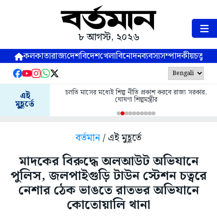
৮ আগস্ট, ২০২৬
কলকাতা
রাজ্য
দেশ
বিদেশ
খেলা
বিনোদন
ব্যবসা
সম্পাদকীয়
চতুষ্পর্ণ
চলতি মাসের মধ্যেই শিল্প নীতি প্রকাশ করবে রাজ্য সরকার,
এই
ঘোষণা শিল্পমন্ত্রীর
মুহূর্তে
বর্তমান
/ এই মুহূর্তে
মাদকের বিরুদ্ধে অলআউট অভিযানে
পুলিস, জলপাইগুড়ি টাউন স্টেশন চত্বরে
নেশার ঠেক ভাঙতে রাতভর অভিযানে
কোতোয়ালি থানা