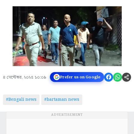
৪ সেপ্টেম্বর, ২০২৫ ১০:০৯
Prefer us on Google
#Bengali news
#bartaman news
ADVERTISEMENT