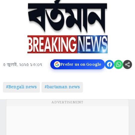
৫ জুলাই, ২০২৫ ১৩:০৭
Prefer us on Google
#Bengali news
#bartaman news
ADVERTISEMENT