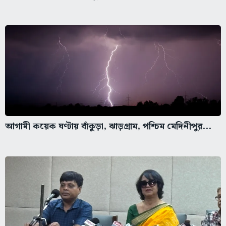
আগামী কয়েক ঘণ্টায় বাঁকুড়া, ঝাড়গ্রাম, পশ্চিম মেদিনীপুর...