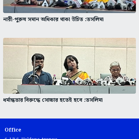
নারী-পুরুষ সমান অধিকার থাকা উচিত :তসলিমা
ধর্মান্ধতার বিরুদ্ধে সোচ্চার হতেই হবে :তসলিমা
Office