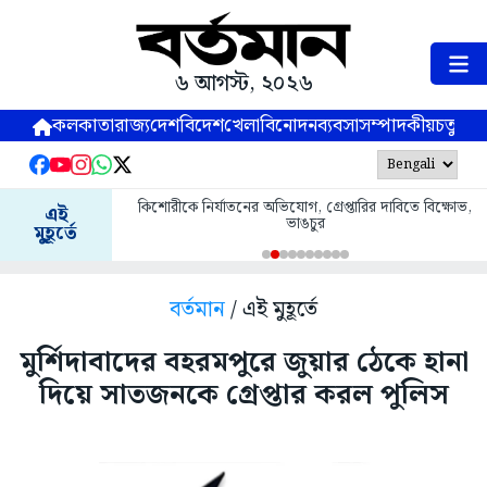
৬ আগস্ট, ২০২৬
কলকাতা
রাজ্য
দেশ
বিদেশ
খেলা
বিনোদন
ব্যবসা
সম্পাদকীয়
চতুষ্পর্ণ
কিশোরীকে নির্যাতনের অভিযোগ, গ্রেপ্তারির দাবিতে বিক্ষোভ,
এই
ভাঙচুর
মুহূর্তে
বর্তমান
/ এই মুহূর্তে
মুর্শিদাবাদের বহরমপুরে জুয়ার ঠেকে হানা
দিয়ে সাতজনকে গ্রেপ্তার করল পুলিস