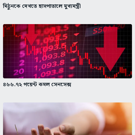
মিঠুনকে দেখতে হাসপাতালে মুখ্যমন্ত্রী
৪৬৬.৭২ পয়েন্ট কমল সেনসেক্স