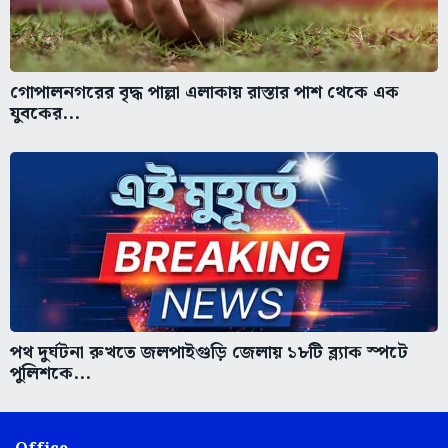
গোপালনগরের বৃদ্ধ পাল্লা এলাকায় রাস্তার পাশ থেকে এক
যুবকের...
পথ দুর্ঘটনা রুখতে জলপাইগুড়ি জেলায় ১৮টি ব্ল্যাক স্পটে
পুলিশকে...