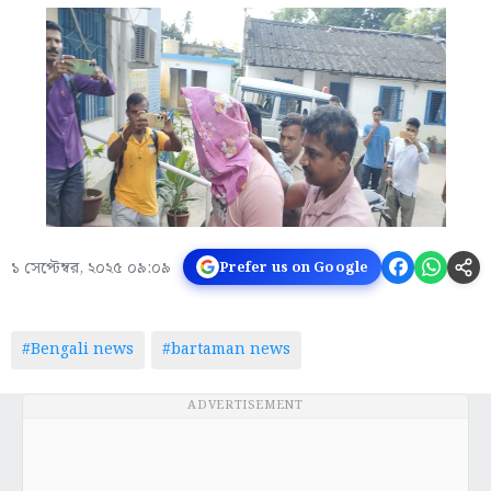
১ সেপ্টেম্বর, ২০২৫ ০৯:০৯
Prefer us on Google
#Bengali news
#bartaman news
ADVERTISEMENT