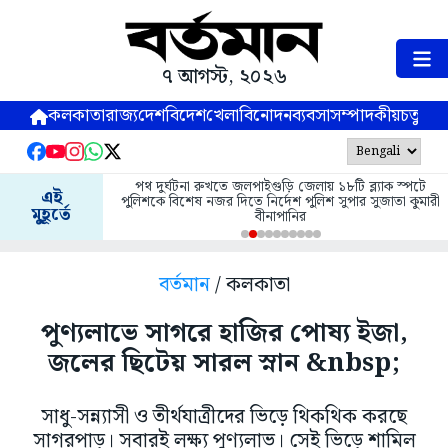
৭ আগস্ট, ২০২৬
কলকাতা
রাজ্য
দেশ
বিদেশ
খেলা
বিনোদন
ব্যবসা
সম্পাদকীয়
চতুষ্পর্ণ
পথ দুর্ঘটনা রুখতে জলপাইগুড়ি জেলায় ১৮টি ব্ল্যাক স্পটে
এই
পুলিশকে বিশেষ নজর দিতে নির্দেশ পুলিশ সুপার সুজাতা কুমারী
মুহূর্তে
বীনাপানির
বর্তমান
/ কলকাতা
পুণ্যলাভে সাগরে হাজির পোষ্য ইজা,
জলের ছিটেয় সারল স্নান &nbsp;
সাধু-সন্ন্যাসী ও তীর্থযাত্রীদের ভিড়ে থিকথিক করছে
সাগরপাড়। সবারই লক্ষ্য পুণ্যলাভ। সেই ভিড়ে শামিল