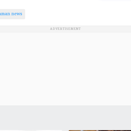
taman news
ADVERTISEMENT