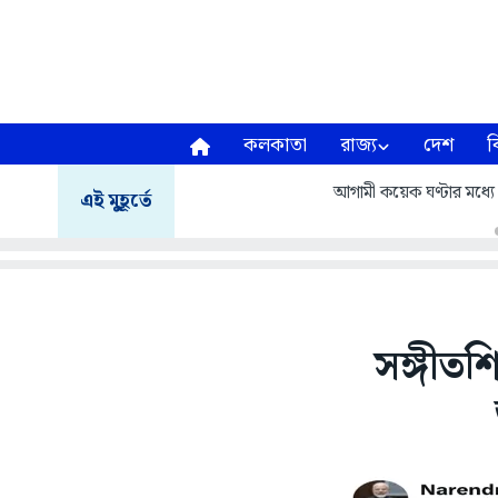
কলকাতা
রাজ্য
দেশ
ব
আগামী কয়েক ঘণ্টার মধ্যে পূ
এই মুহূর্তে
সঙ্গীতশি