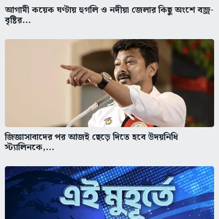
আগামী কয়েক ঘণ্টায় হুগলি ও নদীয়া জেলার কিছু অংশে বজ্র-
বৃষ্টির...
জিজ্ঞাসাবাদের পর আজই ছেড়ে দিতে হবে উদয়নিধি
স্ট্যালিনকে,...