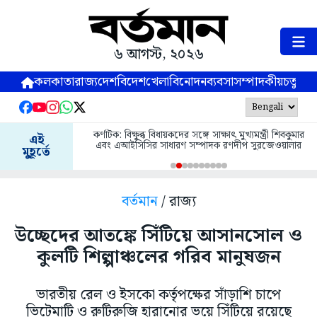
৬ আগস্ট, ২০২৬
কলকাতা
রাজ্য
দেশ
বিদেশ
খেলা
বিনোদন
ব্যবসা
সম্পাদকীয়
চতুষ্পর্ণ
কর্ণাটক: বিক্ষুব্ধ বিধায়কদের সঙ্গে সাক্ষাৎ মুখ্যমন্ত্রী শিবকুমার
এই
এবং এআইসিসির সাধারণ সম্পাদক রণদীপ সুরজেওয়ালার
মুহূর্তে
বর্তমান
/ রাজ্য
উচ্ছেদের আতঙ্কে সিঁটিয়ে আসানসোল ও
কুলটি শিল্পাঞ্চলের গরিব মানুষজন
ভারতীয় রেল ও ইসকো কর্তৃপক্ষের সাঁড়াশি চাপে
ভিটেমাটি ও রুটিরুজি হারানোর ভয়ে সিঁটিয়ে রয়েছে