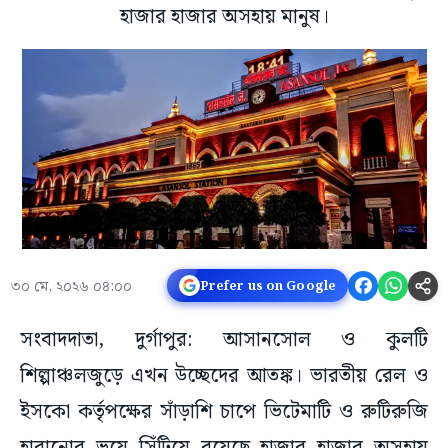
হাজার হাজার অসহায় মানুষ।
৩০ মে, ২০২৬ ০৪:০০
Prefer us on Google
সংবাদদাতা, দুর্গাপুর: আসানসোল ও কুলটি
শিল্পাঞ্চলজুড়ে এখন উচ্ছেদের আতঙ্ক। ভারতীয় রেল ও
ইসকো কর্তৃপক্ষের সাঁড়াশি চাপে ভিটেমাটি ও রুটিরুজি