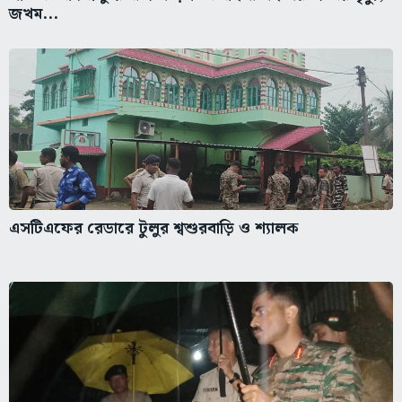
জখম...
এসটিএফের রেডারে টুলুর শ্বশুরবাড়ি ও শ্যালক