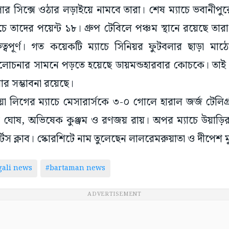
ুপার সিক্সে ওঠার লড়াইয়ে নামবে তারা। শেষ ম্যাচে ভবানীপ
চে তাদের পয়েন্ট ১৮। গ্রুপ টেবিলে পঞ্চম স্থানে রয়েছে তার
ুত্বপূর্ণ। গত কয়েকটি ম্যাচে সিনিয়র ফুটবলার ছাড়া মাঠ
মালোচনার সামনে পড়তে হয়েছে ডায়মন্ডহারবার কোচকে। তাই র
ার সম্ভাবনা রয়েছে।
য়া লিগের ম্যাচে মেসারার্সকে ৩-০ গোলে হারাল জর্জ টেলিগ
িয় ঘোষ, অভিষেক কুঞ্জম ও রণজয় রায়। অপর ম্যাচে উয়াড়ির 
টস ক্লাব। স্কোরশিটে নাম তুলেছেন লালরেমরুয়াতা ও দীপেশ ম
ali news
#bartaman news
ADVERTISEMENT