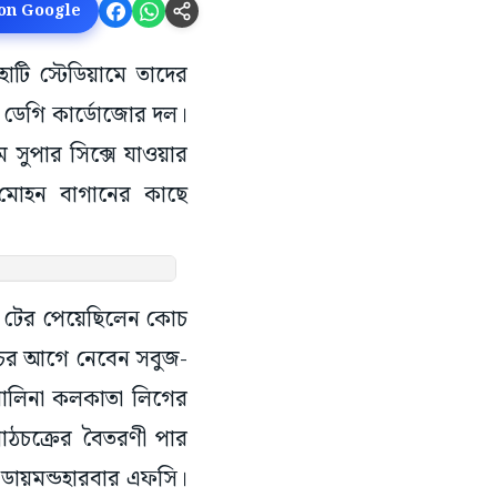
 on Google
াটি স্টেডিয়ামে তাদের
ছে ডেগি কার্ডোজোর দল।
সুপার সিক্সে যাওয়ার
চ মোহন বাগানের কাছে
শ টের পেয়েছিলেন কোচ
্যাচের আগে নেবেন সবুজ-
োলিনা কলকাতা লিগের
পাঠচক্রের বৈতরণী পার
ডায়মন্ডহারবার এফসি।