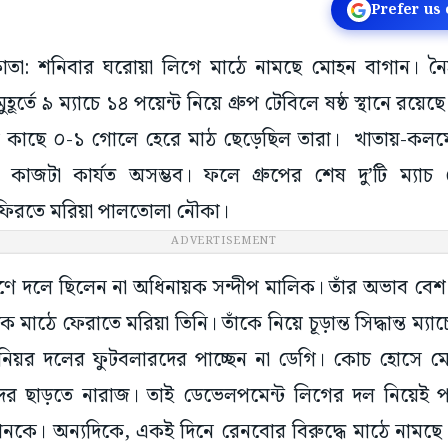
Prefer us
লকাতা: শনিবার ঘরোয়া লিগে মাঠে নামছে মোহন বাগান। নৈহ
মুহূর্তে ৯ ম্যাচে ১৪ পয়েন্ট নিয়ে গ্রুপ টেবিলে ষষ্ঠ স্থানে রয়ে
ের কাছে ০-১ গোলে হেরে মাঠ ছেড়েছিল তারা। খাতায়-কলমে 
 কাজটা কার্যত অসম্ভব। ফলে গ্রুপের শেষ দু’টি ম্যা
ে ফিরতে মরিয়া পালতোলা নৌকা।
ADVERTISEMENT
রণে দলে ছিলেন না অধিনায়ক সন্দীপ মালিক। তাঁর অভাব বে
 মাঠে ফেরাতে মরিয়া তিনি। তাঁকে নিয়ে চূড়ান্ত সিদ্ধান্ত ম
নিয়র দলের ফুটবলারদের পাচ্ছেন না ডেগি। কোচ হোসে ম
্দুদের ছাড়তে নারাজ। তাই ডেভেলপমেন্ট লিগের দল নিয়েই 
নকে। অন্যদিকে, একই দিনে রেনবোর বিরুদ্ধে মাঠে নামছে 