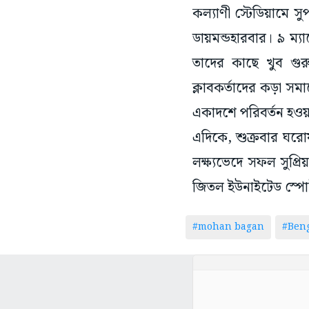
কল্যাণী স্টেডিয়ামে স
ডায়মন্ডহারবার। ৯ ম্যা
তাদের কাছে খুব গুর
ক্লাবকর্তাদের কড়া স
একাদশে পরিবর্তন হওয়
এদিকে, শুক্রবার ঘরো
লক্ষ্যভেদে সফল সুপ্র
জিতল ইউনাইটেড স্পোর্
#mohan bagan
#Beng