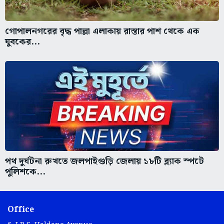
গোপালনগরের বৃদ্ধ পাল্লা এলাকায় রাস্তার পাশ থেকে এক
যুবকের...
পথ দুর্ঘটনা রুখতে জলপাইগুড়ি জেলায় ১৮টি ব্ল্যাক স্পটে
পুলিশকে...
Office