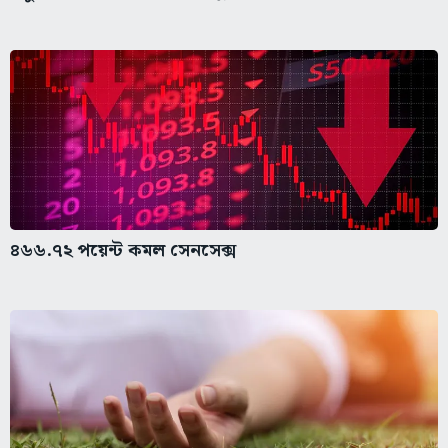
৪৬৬.৭২ পয়েন্ট কমল সেনসেক্স