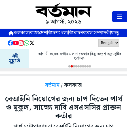
৯ আগস্ট, ২০২৬
কলকাতা
রাজ্য
দেশ
বিদেশ
খেলা
বিনোদন
ব্যবসা
সম্পাদকীয়
চতুষ্পর্ণ
আগামী কয়েক ঘণ্টায় মালদা জেলার কিছু অংশে বজ্র-বৃষ্টির
এই
পূর্বাভাস
মুহূর্তে
বর্তমান
/ কলকাতা
বেআইনি নিয়োগের জন্য চাপ দিতেন পার্থ
ও মুকুল, সাক্ষ্যে দাবি এসএসসির প্রাক্তন
কর্তার
পার্থ চট্টোপাধ্যায়রা বেআইনি নিয়োগের জন্য চাপ