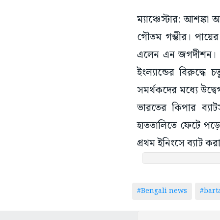
ম্যাঞ্চেস্টার: আশঙ্
গৌতম গম্ভীর। পায়ের
এলেন এন জগদীশন। স
ইংল্যান্ডের বিরুদ্ধে
সমর্থকদের মধ্যে উদ্ব
ভারতের কিপার ব্যাট
হাততালিতে ফেটে পড়ে স
প্রথম ইনিংসে ব্যাট 
#Bengali news
#bar