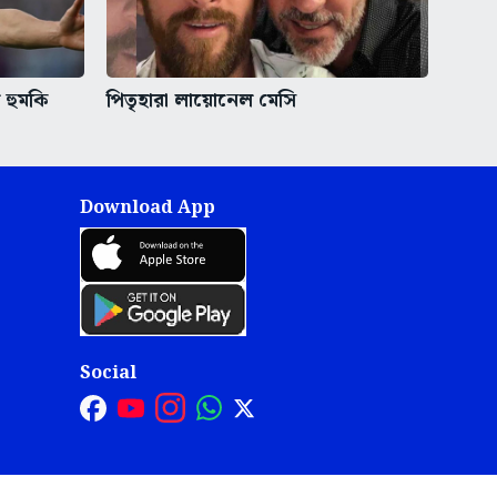
 হুমকি
পিতৃহারা লায়োনেল মেসি
Download App
Social