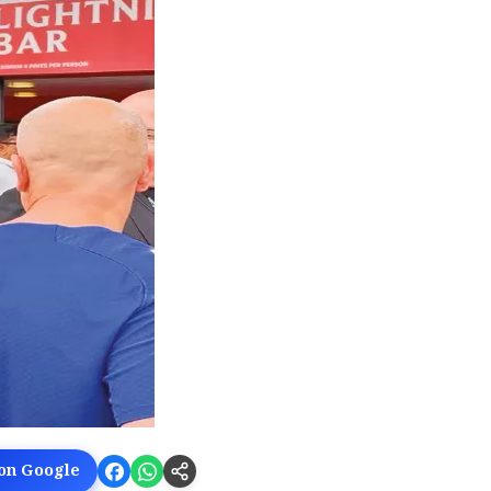
 on Google