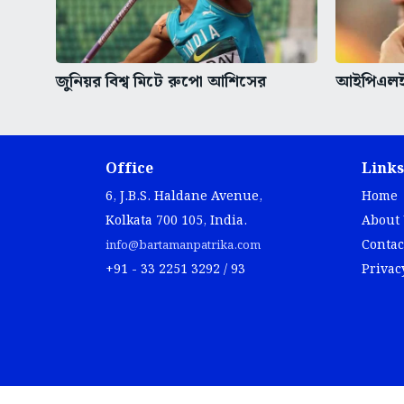
জুনিয়র বিশ্ব মিটে রুপো আশিসের
আইপিএলই
Office
Links
6, J.B.S. Haldane Avenue,
Home
Kolkata 700 105, India.
About
Contac
info@bartamanpatrika.com
+91 - 33 2251 3292 / 93
Privac