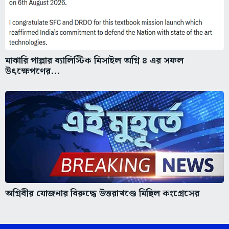
মাঝারি পাল্লার ব্যালিস্টিক মিসাইল অগ্নি ৪ এর সফল
উৎক্ষেপণের...
অগ্নিবীর যোজনার বিরুদ্ধে উত্তরাখণ্ডে মিছিল কংগ্রেসের