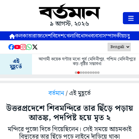
৯ আগস্ট, ২০২৬
কলকাতা
রাজ্য
দেশ
বিদেশ
খেলা
বিনোদন
ব্যবসা
সম্পাদকীয়
চতুষ্পর্ণ
ুর, পশ্চিম মেদিনীপুরে
আগামী কয়েক ঘণ্টার মধ্যে উত্তর ২৪ পরগনা, দক্ষিণ ২৪
এই
পরগনায় ঝড়-বৃষ্টির সম্ভাবনা
মুহূর্তে
বর্তমান
/ এই মুহূর্তে
উত্তরপ্রদেশে শিবমন্দিরে তার ছিঁড়ে পড়ায়
আতঙ্ক, পদপিষ্ট হয়ে মৃত ২
মন্দিরে পুজো দিতে গিয়েছিলেন। সেই সময়ে আচমকাই
বিদ্যুতের তার ছিঁড়ে পড়ে লাইনে দাঁড়িয়ে থাকা