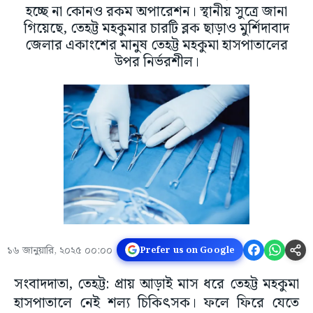
হচ্ছে না কোনও রকম অপারেশন। স্থানীয় সুত্রে জানা
গিয়েছে, তেহট্ট মহকুমার চারটি ব্লক ছাড়াও মুর্শিদাবাদ
জেলার একাংশের মানুষ তেহট্ট মহকুমা হাসপাতালের
উপর নির্ভরশীল।
১৬ জানুয়ারি, ২০২৫ ০০:০০
Prefer us on Google
সংবাদদাতা, তেহট্ট: প্রায় আড়াই মাস ধরে তেহট্ট মহকুমা
হাসপাতালে নেই শল্য চিকিৎসক। ফলে ফিরে যেতে