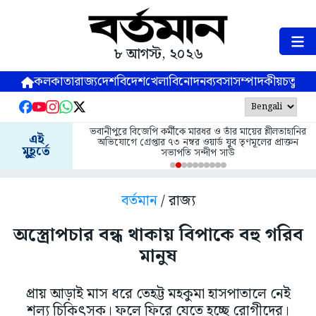
৮ আগস্ট, ২০২৬
কলকাতা
রাজ্য
দেশ
বিদেশ
খেলা
বিনোদন
ব্যবসা
সম্পাদকীয়
চতুষ্পর্ণ
ভবানীপুরে বিজেপি কর্মীকে মারধর ও তাঁর মায়ের শ্লীলতাহানির
এই
অভিযোগে গ্রেপ্তার ৭৩ নম্বর ওয়ার্ড যুব তৃণমূলের প্রাক্তন
মুহূর্তে
সভাপতি সন্দীপ সাউ
বর্তমান
/ রাজ্য
অস্ত্রোপচার বন্ধ থাকায় বিপাকে বহু গরিব
মানুষ
প্রায় আড়াই মাস ধরে তেহট্ট মহকুমা হাসপাতালে নেই
শল্য চিকিৎসক। ফলে ফিরে যেতে হচ্ছে রোগীদের।