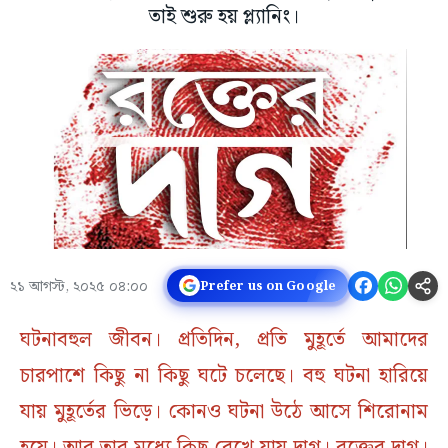
তাই শুরু হয় প্ল্যানিং।
২১ আগস্ট, ২০২৫ ০৪:০০
Prefer us on Google
ঘটনাবহুল জীবন। প্রতিদিন, প্রতি মুহূর্তে আমাদের
চারপাশে কিছু না কিছু ঘটে চলেছে। বহু ঘটনা হারিয়ে
যায় মুহূর্তের ভিড়ে। কোনও ঘটনা উঠে আসে শিরোনাম