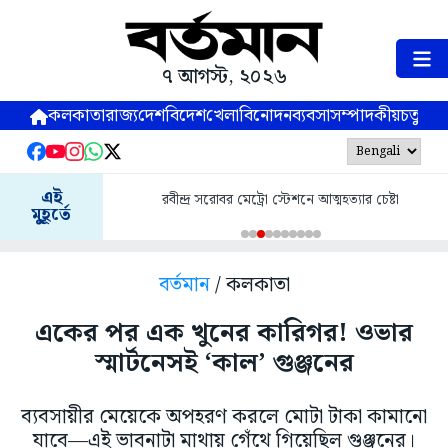
৭ আগস্ট, ২০২৬
কলকাতা
রাজ্য
দেশ
বিদেশ
খেলা
বিনোদন
ব্যবসা
সম্পাদকীয়
চতুষ্পর্ণ
এই
রবীন্দ্র সরোবর মেট্রো স্টেশনে আত্মহত্যার চেষ্টা
মুহূর্তে
বর্তমান
/ কলকাতা
একের পর এক খুনের কারিগর! ওভার
স্মার্টনেসই ‘কাল’ গুঞ্জনের
ব্যবসায়ীর মেয়েকে অপহরণ করলে মোটা টাকা কামানো
যাবে—এই ভাবনাটা মাথায় গেঁথে গিয়েছিল গুঞ্জনের।