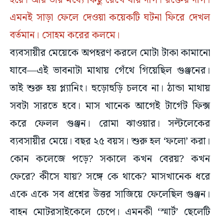
হয়ে। আর তার মধ্যে কিছু রেখে যায় দাগ। রক্তের দাগ।
এমনই সাড়া ফেলে দেওয়া কয়েকটি ঘটনা ফিরে দেখল
বর্তমান। সোহম করের কলমে।
ব্যবসায়ীর মেয়েকে অপহরণ করলে মোটা টাকা কামানো
যাবে—এই ভাবনাটা মাথায় গেঁথে গিয়েছিল গুঞ্জনের।
তাই শুরু হয় প্ল্যানিং। হুড়োহুড়ি চলবে না। ঠান্ডা মাথায়
সবটা সারতে হবে। মাস খানেক আগেই টার্গেট ফিক্স
করে ফেলল গুঞ্জন। রোমা ঝাওয়ার। সল্টলেকের
ব্যবসায়ীর মেয়ে। বছর ২৫ বয়স। শুরু হল ‘ফলো’ করা।
কোন কলেজে পড়ে? সকালে কখন বেরয়? কখন
ফেরে? কীসে যায়? সঙ্গে কে থাকে? মাসখানেক ধরে
একে একে সব প্রশ্নের উত্তর সাজিয়ে ফেলেছিল গুঞ্জন।
বাহন মোটরসাইকেলে চেপে। এমনকী ‘স্মার্ট’ ছেলেটি