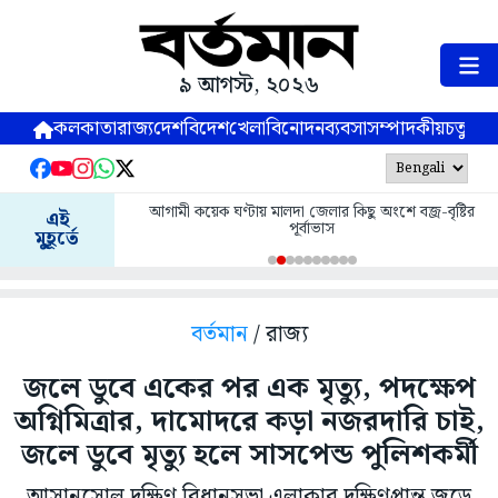
৯ আগস্ট, ২০২৬
কলকাতা
রাজ্য
দেশ
বিদেশ
খেলা
বিনোদন
ব্যবসা
সম্পাদকীয়
চতুষ্পর্ণ
আগামী কয়েক ঘণ্টায় মালদা জেলার কিছু অংশে বজ্র-বৃষ্টির
এই
পূর্বাভাস
মুহূর্তে
বর্তমান
/ রাজ্য
জলে ডুবে একের পর এক মৃত্যু, পদক্ষেপ
অগ্নিমিত্রার, দামোদরে কড়া নজরদারি চাই,
জলে ডুবে মৃত্যু হলে সাসপেন্ড পুলিশকর্মী
আসানসোল দক্ষিণ বিধানসভা এলাকার দক্ষিণপ্রান্ত জুড়ে