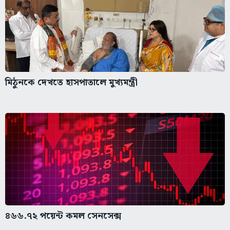
মিঠুনকে দেখতে হাসপাতালে মুখ্যমন্ত্রী
৪৬৬.৭২ পয়েন্ট কমল সেনসেক্স