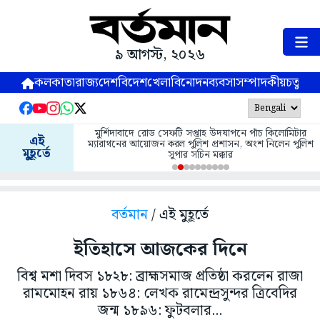
৯ আগস্ট, ২০২৬
কলকাতা
রাজ্য
দেশ
বিদেশ
খেলা
বিনোদন
ব্যবসা
সম্পাদকীয়
চতুষ্পর্ণ
মুর্শিদাবাদে রোড সেফটি সপ্তাহ উদযাপনে পাঁচ কিলোমিটার
এই
ম্যারাথনের আয়োজন করল পুলিশ প্রশাসন, অংশ নিলেন পুলিশ
মুহূর্তে
সুপার সচিন মক্কার
বর্তমান
/ এই মুহূর্তে
ইতিহাসে আজকের দিনে
বিশ্ব মশা দিবস ১৮২৮: ব্রাহ্মসমাজ প্রতিষ্ঠা করলেন রাজা
রামমোহন রায় ১৮৬৪: লেখক রামেন্দ্রসুন্দর ত্রিবেদির
জন্ম ১৮৯৬: ফুটবলার...