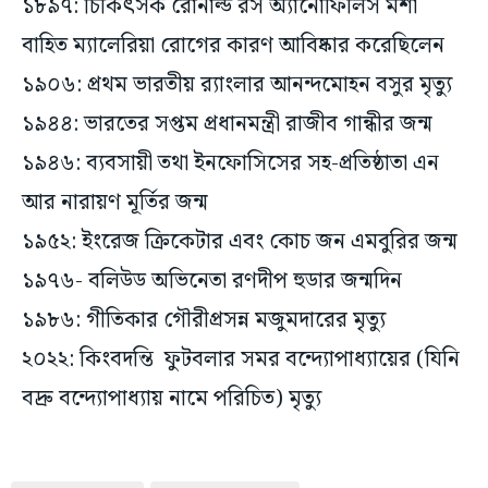
১৮৯৭: চিকিৎসক রোনাল্ড রস অ্যানোফিলিস মশা
বাহিত ম্যালেরিয়া রোগের কারণ আবিষ্কার করেছিলেন
১৯০৬: প্রথম ভারতীয় র‌্যাংলার আনন্দমোহন বসুর মৃত্যু
১৯৪৪: ভারতের সপ্তম প্রধানমন্ত্রী রাজীব গান্ধীর জন্ম
১৯৪৬: ব্যবসায়ী তথা ইনফোসিসের সহ-প্রতিষ্ঠাতা এন
আর নারায়ণ মূর্তির জন্ম
১৯৫২: ইংরেজ ক্রিকেটার এবং কোচ জন এমবুরির জন্ম
১৯৭৬- বলিউড অভিনেতা রণদীপ হুডার জন্মদিন
১৯৮৬: গীতিকার গৌরীপ্রসন্ন মজুমদারের মৃত্যু
২০২২: কিংবদন্তি ফুটবলার সমর বন্দ্যোপাধ্যায়ের (যিনি
বদ্রু বন্দ্যোপাধ্যায় নামে পরিচিত) মৃত্যু