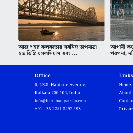
আজ শহর কলকাতার সর্বনিম্ন তাপমাত্রা
আগামী কয়ে
২৬ ডিগ্রি সেলসিয়াস এবং ...
পরগনা, দক
Office
Links
6, J.B.S. Haldane Avenue,
Home
Kolkata 700 105, India.
About
Contac
info@bartamanpatrika.com
+91 - 33 2251 3292 / 93
Privac