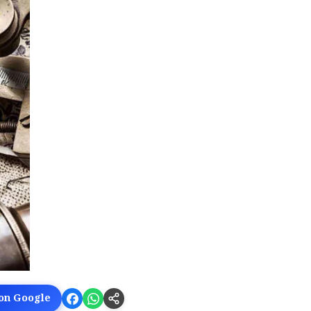
 on Google