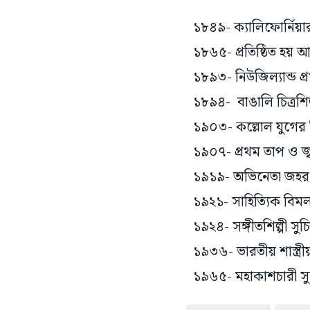
১৮৪৯- ক্যালিফোর্নিয়ার 
১৮৬৫- প্রতিষ্ঠিত হয় আট
১৮৯৩- নিউজিল্যান্ড প
১৮৯৪- বাঙালি চিত্রশিল্
১৯০৩- কল্লোল যুগের বি
১৯০৭- প্রথম তাপ ও জ্
১৯১৯- অভিনেতা জহর 
১৯২১- সাহিত্যিক বিম
১৯২৪- সঙ্গীতশিল্পী সুচিত
১৯৩৬- ভারতীয় শাস্ত্রীয
১৯৬৫- মহাকাশচারী সু