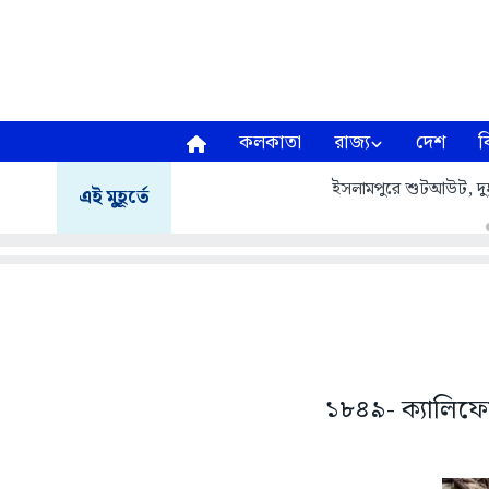
কলকাতা
রাজ্য
দেশ
ব
ইসলামপুরে শুটআউট, দুষ্কৃ
এই মুহূর্তে
১৮৪৯- ক্যালিফোর্ন