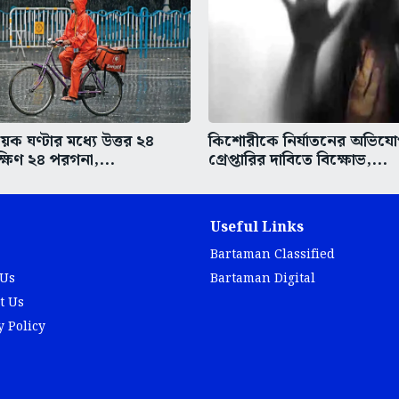
ক ঘণ্টার মধ্যে উত্তর ২৪
কিশোরীকে নির্যাতনের অভিযো
্ষিণ ২৪ পরগনা,...
গ্রেপ্তারির দাবিতে বিক্ষোভ,...
Useful Links
Bartaman Classified
 Us
Bartaman Digital
t Us
y Policy