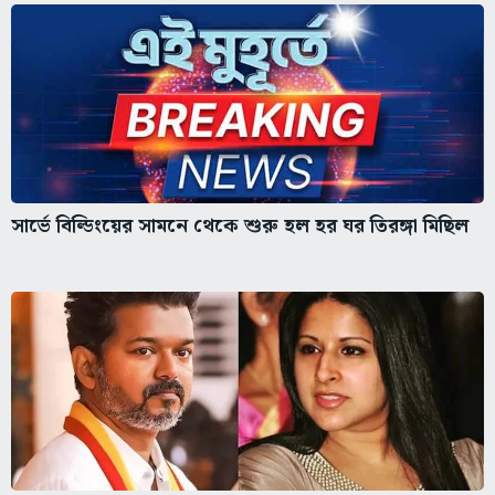
সার্ভে বিল্ডিংয়ের সামনে থেকে শুরু হল হর ঘর তিরঙ্গা মিছিল