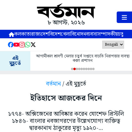
৮ আগস্ট, ২০২৬
কলকাতা
রাজ্য
দেশ
বিদেশ
খেলা
বিনোদন
ব্যবসা
সম্পাদকীয়
চতুষ্পর্ণ
আগামীকাল শ্রাবণী মেলার চতুর্থ সপ্তাহে বাড়তি নিরাপত্তার ব্যবস্থা
এই
করল প্রশাসন
মুহূর্তে
বর্তমান
/ এই মুহূর্তে
ইতিহাসে আজকের দিনে
১৭৭৪- অক্সিজেনের আবিষ্কার করেন যোশেফ প্রিস্টলি
১৮৪৬- বাংলার নবজাগরণের উল্লেখযোগ্য ব্যক্তিত্ব
দ্বারকানাথ ঠাকুরের মৃত্যু ১৯২০-...