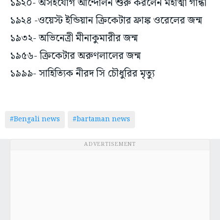
১৯২০- অসহযোগ আন্দোলন শুরু করলেন মহাত্মা গান্ধী
১৯২৪ -ওয়েস্ট ইন্ডিয়ান ক্রিকেটার ফ্রাঙ্ক ওরেলের জন্ম
১৯৩২- অভিনেত্রী মীনাকুমারীর জন্ম
১৯৫৬- ক্রিকেটার অরুণলালের জন্ম
১৯৯৯- সাহিত্যিক নীরদ সি চৌধুরির মৃত্যু
#Bengali news
#bartaman news
ADVERTISEMENT