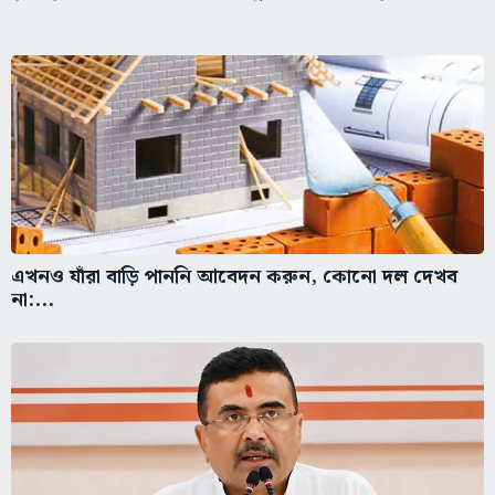
এখনও যাঁরা বাড়ি পাননি আবেদন করুন, কোনো দল দেখব
না:...