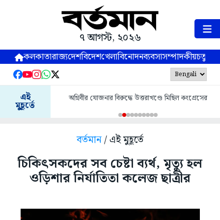
৭ আগস্ট, ২০২৬
কলকাতা
রাজ্য
দেশ
বিদেশ
খেলা
বিনোদন
ব্যবসা
সম্পাদকীয়
চতুষ্পর্ণ
এই
অগ্নিবীর যোজনার বিরুদ্ধে উত্তরাখণ্ডে মিছিল কংগ্রেসের
মুহূর্তে
বর্তমান
/ এই মুহূর্তে
চিকিৎসকদের সব চেষ্টা ব্যর্থ, মৃত্যু হল
ওড়িশার নির্যাতিতা কলেজ ছাত্রীর