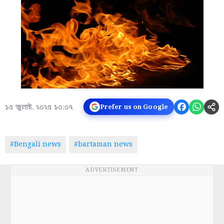
১৫ জুলাই, ২০২৫ ১০:০৭
Prefer us on Google
#Bengali news
#bartaman news
ADVERTISEMENT