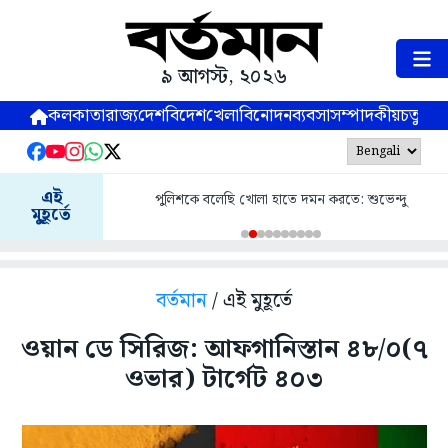
৯ আগস্ট, ২০২৬
কলকাতা
রাজ্য
দেশ
বিদেশ
খেলা
বিনোদন
ব্যবসা
সম্পাদকীয়
চতুষ্পর্ণ
এই
পুলিশকে বলেছি খোলা হাতে দমন করতে: শুভেন্দু
মুহূর্তে
বর্তমান
/ এই মুহূর্তে
ওয়ান ডে সিরিজ: আফগানিস্তান ৪৮/০(৭
ওভার) টার্গেট ৪০৩