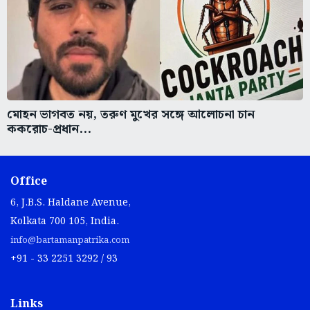
মোহন ভাগবত নয়, তরুণ মুখের সঙ্গে আলোচনা চান
ককরোচ-প্রধান...
Office
6, J.B.S. Haldane Avenue,
Kolkata 700 105, India.
info@bartamanpatrika.com
+91 - 33 2251 3292 / 93
Links