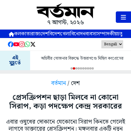
৭ আগস্ট, ২০২৬
কলকাতা
রাজ্য
দেশ
বিদেশ
খেলা
বিনোদন
ব্যবসা
সম্পাদকীয়
চতুষ্পর্ণ
এই
অগ্নিবীর যোজনার বিরুদ্ধে উত্তরাখণ্ডে মিছিল কংগ্রেসের
মুহূর্তে
বর্তমান
/ দেশ
প্রেসক্রিপশন ছাড়া মিলবে না কোনো
সিরাপ, কড়া পদক্ষেপ কেন্দ্র সরকারের
এবার ওষুধের দোকানে যেকোনো সিরাপ কিনতে গেলেই
লাগবে ডাক্তারের প্রেসক্রিপশন। মঙ্গলবার একটি নতুন