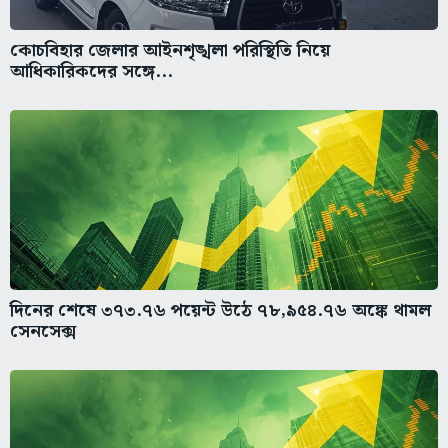
কোচবিহার জেলার আইনশৃঙ্খলা পরিস্থিতি নিয়ে
আধিকারিকদের সঙ্গে...
দিনের শেষে ৩৭৩.৭৬ পয়েন্ট উঠে ৭৮,৯৫৪.৭৬ অঙ্কে থামল
সেনসেক্স