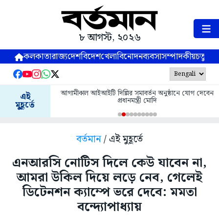
৮ আগস্ট, ২০২৬
কলকাতা
রাজ্য
দেশ
বিদেশ
খেলা
বিনোদন
ব্যবসা
সম্পাদকীয়
চতুষ্পর্ণ
আগামীকাল আইআইটি দিল্লির সমাবর্তন অনুষ্ঠানে যোগ দেবেন
এই
প্রধানমন্ত্রী মোদি
মুহূর্তে
বর্তমান
/ এই মুহূর্তে
এনআরসি নোটিস দিলে কেউ যাবেন না,
আমরা উকিল দিয়ে লড়ে নেব, গেলেই
ডিটেনশন ক্যাম্পে ভরে দেবে: মমতা
বন্দ্যোপাধ্যায়