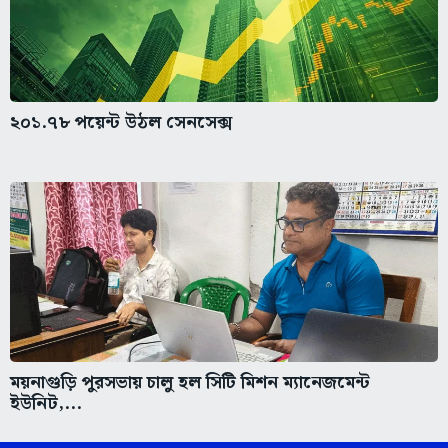
২০১.৭৮ পয়েন্ট উঠল সেনসেক্স
ময়নাগুড়ি পুরসভায় চালু হল সিটি মিশন ম্যানেজমেন্ট
ইউনিট,...