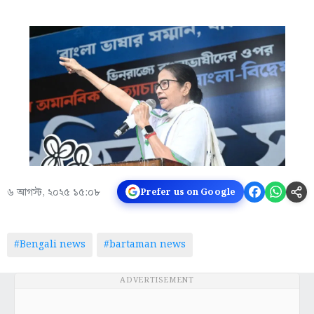
৬ আগস্ট, ২০২৫ ১৫:০৮
Prefer us on Google
#Bengali news
#bartaman news
ADVERTISEMENT