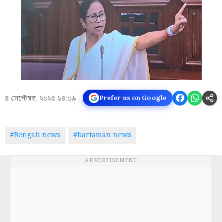
৪ সেপ্টেম্বর, ২০২৫ ১৪:০৯
Prefer us on Google
#Bengali news
#bartaman news
ADVERTISEMENT