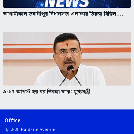
আগামীকাল ভবানীপুর বিধানসভা এলাকায় তিরঙ্গা মিছিল:...
৯-১৭ আগস্ট হর ঘর তিরঙ্গা যাত্রা: মুখ্যমন্ত্রী
Office
6, J.B.S. Haldane Avenue,