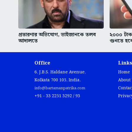
প্রতারণার অভিযোগ, ভাইজানকে তলব
২০০০ টা
আদালতে
গুনতে হব
Office
Links
6, J.B.S. Haldane Avenue,
Home
Kolkata 700 105, India.
About
Contac
info@bartamanpatrika.com
+91 - 33 2251 3292 / 93
Privac