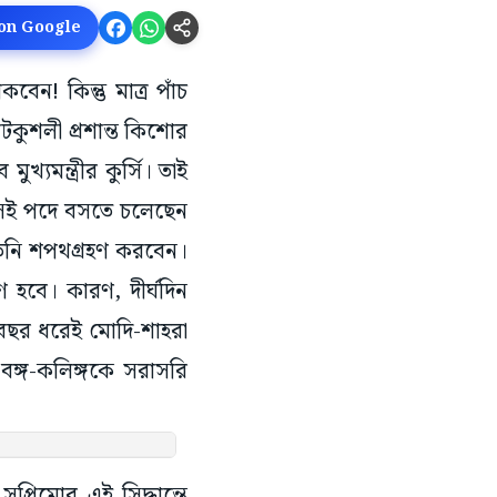
 on Google
বেন! কিন্তু মাত্র পাঁচ
টকুশলী প্রশান্ত কিশোর
যমন্ত্রীর কুর্সি। তা‌ই
। সেই পদে বসতে চলেছেন
 তিনি শপথগ্রহণ করবেন।
ণ হবে। কারণ, দীর্ঘদিন
ু বছর ধরেই মোদি-শাহরা
-বঙ্গ-কলিঙ্গকে সরাসরি
রিমোর এই সিদ্ধান্তে