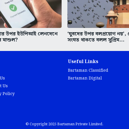
কার উপর ইউপিআই লেনদেনে
‘যুবদের উপর বলপ্রয়োগ নয়’, ক
ে মাশুল?
সংযত থাকতে বলল সুপ্রিম...
Useful Links
Bartaman Classified
 Us
Bartaman Digital
t Us
y Policy
© Copyright 2025 Bartaman Private Limited.