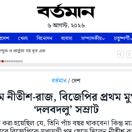
৬ আগস্ট, ২০২৬
িদেশ
খেলা
বিনোদন
ব্যবসা
সম্পাদকীয়
চতুষ্পর্ণী
ন্দুক ও কার্তুজ সহ ধৃত এক
বর্তমান
/ দেশ
 নীতীশ-রাজ, বিজেপির প্রথম মুখ্য
‘দলবদলু’ সম্রাট
রা হয়েছিল যে, তিনি পাঁচ বছর থাকবেন! কিন্তু মাত্
ারে বিজেপিকে মুখ্যমন্ত্রী পদ ছেড়ে দিলেন নীতীশ ক