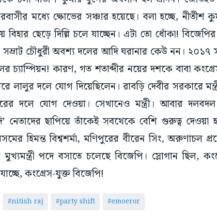
রবাসীর মধ্যে ক্ষোভের সঞ্চার হয়েছে। বলা হচ্ছে, নীতীশ 
য়ে বিহার ছেড়ে দিল্লি চলে যাচ্ছেন। এটা তো ধোঁকা! বিজেপির
সেই সম্রাট চৌধুরী অবশ্য দলের আদি ঘরানার কেউ নন। ২০১৭ সা
র চ্যাম্পিয়ন! কারণ, গত শতাব্দীর নয়ের দশকে বাবা কংগ্র
পরে লালুর দলে যোগ দিয়েছিলেন। রাবড়ি দেবীর সরকারে মন্
ারের দলে যোগ দেওয়া। সেখানেও মন্ত্রী। আবার দলবদ
আদি’ নেতাদের ছাপিয়ে তাঁকেই সবথেকে বেশি গুরুত্ব দেওয়া 
ের হিমন্ত বিশ্বশর্মা, মণিপুরের বীরেন সিং, অরুণাচল প্র
যমন্ত্রী পদে বসাতে চলেছে বিজেপি। স্লোগান ছিল, কংগ্র
যাচ্ছে, কংগ্রেস-যুক্ত বিজেপি!
#nitish raj
#party shift
#emoeror