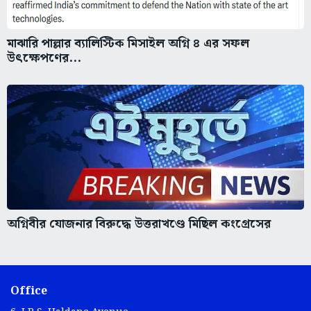
মাঝারি পাল্লার ব্যালিস্টিক মিসাইল অগ্নি ৪ এর সফল
উৎক্ষেপণের...
অগ্নিবীর যোজনার বিরুদ্ধে উত্তরাখণ্ডে মিছিল কংগ্রেসের
Office