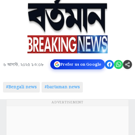
৬ আগস্ট, ২০২৫ ১৩:০৮
Prefer us on Google
#Bengali news
#bartaman news
ADVERTISEMENT