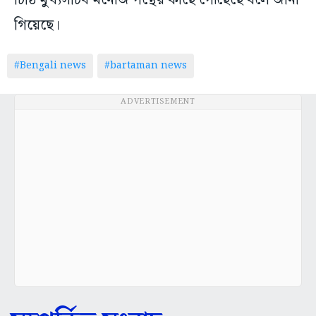
চিঠি মুখ্যসচিব মনোজ পন্থের কাছে পৌঁছেছে বলে জানা
গিয়েছে।
#Bengali news
#bartaman news
ADVERTISEMENT