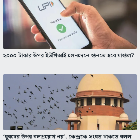
২০০০ টাকার উপর ইউপিআই লেনদেনে গুনতে হবে মাশুল?
‘যুবদের উপর বলপ্রয়োগ নয়’, কেন্দ্রকে সংযত থাকতে বলল