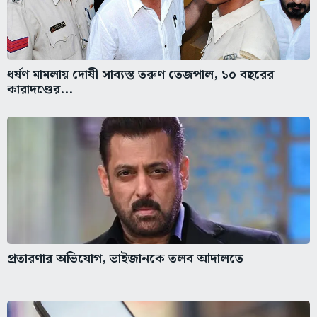
ধর্ষণ মামলায় দোষী সাব্যস্ত তরুণ তেজপাল, ১০ বছরের
কারাদণ্ডের...
প্রতারণার অভিযোগ, ভাইজানকে তলব আদালতে