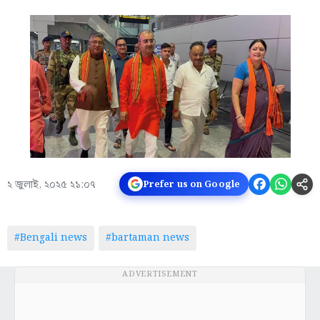
২ জুলাই, ২০২৫ ২১:০৭
Prefer us on Google
#Bengali news
#bartaman news
ADVERTISEMENT