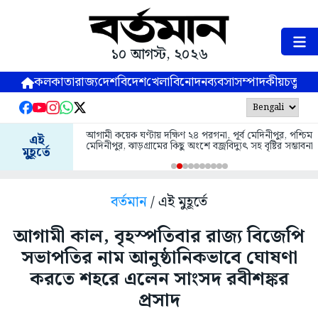
১০ আগস্ট, ২০২৬
কলকাতা
রাজ্য
দেশ
বিদেশ
খেলা
বিনোদন
ব্যবসা
সম্পাদকীয়
চতুষ্পর্ণ
আগামী কয়েক ঘণ্টায় দক্ষিণ ২৪ পরগনা, পূর্ব মেদিনীপুর, পশ্চিম
এই
মেদিনীপুর, ঝাড়গ্রামের কিছু অংশে বজ্রবিদ্যুৎ সহ বৃষ্টির সম্ভাবনা
মুহূর্তে
বর্তমান
/ এই মুহূর্তে
আগামী কাল, বৃহস্পতিবার রাজ্য বিজেপি
সভাপতির নাম আনুষ্ঠানিকভাবে ঘোষণা
করতে শহরে এলেন সাংসদ রবীশঙ্কর
প্রসাদ