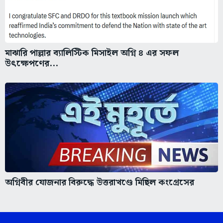
মাঝারি পাল্লার ব্যালিস্টিক মিসাইল অগ্নি ৪ এর সফল
উৎক্ষেপণের...
অগ্নিবীর যোজনার বিরুদ্ধে উত্তরাখণ্ডে মিছিল কংগ্রেসের