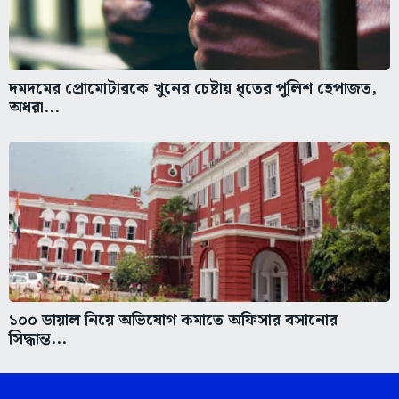
দমদমের প্রোমোটারকে খুনের চেষ্টায় ধৃতের পুলিশ হেপাজত,
অধরা...
১০০ ডায়াল নিয়ে অভিযোগ কমাতে অফিসার বসানোর
সিদ্ধান্ত...