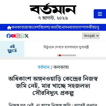
৭ আগস্ট, ২০২৬
কলকাতা
রাজ্য
দেশ
বিদেশ
খেলা
বিনোদন
ব্যবসা
সম্পাদকীয়
চতুষ্পর্ণ
এই
মিঠুনকে দেখতে হাসপাতালে মুখ্যমন্ত্রী
মুহূর্তে
বর্তমান
/ কলকাতা
অধিকাংশ অঙ্গনওয়াড়ি কেন্দ্রের নিজস্ব
জমি নেই, মার খাচ্ছে সহজলভ্য
সৌরবিদ্যুৎ প্রকল্প
নিজস্ব ঘর নেই, না আছে নিজস্ব জমি। তাতেই কপাল