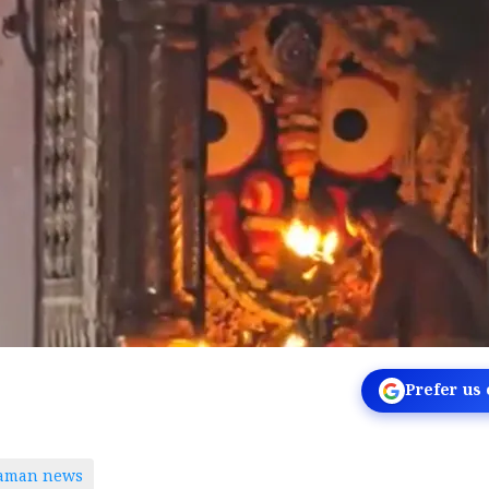
Prefer us
taman news