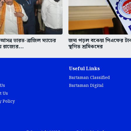
সন্ন ভারত-ব্রাজিল ম্যাচের
জমা পড়ল বকেয়া পিএফের টা
য়ে রাজ্যের...
স্থগিত শ্রমিকদের
Useful Links
Bartaman Classified
 Us
Bartaman Digital
t Us
y Policy