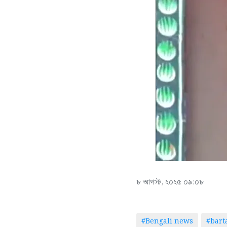
৮ আগস্ট, ২০২৫ ০৯:০৮
#Bengali news
#bar