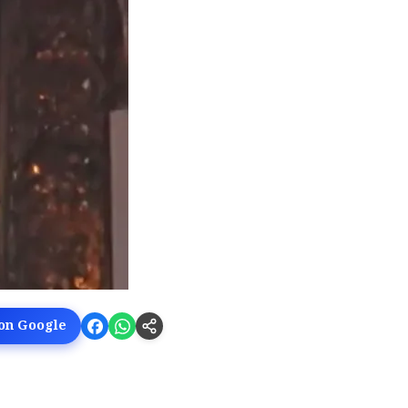
 on Google