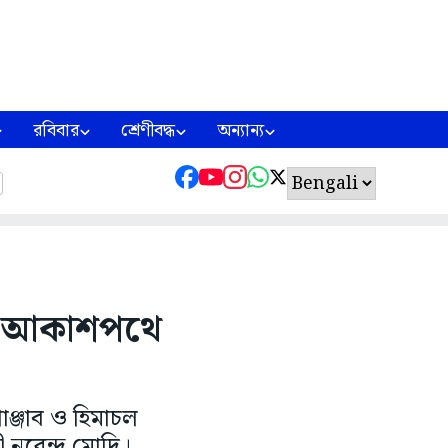
রবিবার
শ্রেণীবদ্ধ
অন্যান্য
দি, আকাশপথে
াঞ্জাব ও হিমাচল
ী নরেন্দ্র মোদি।