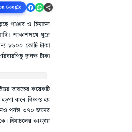
 on Google
ড়েছে পাঞ্জাব ও হিমাচল
্র মোদি। আকাশপথে ঘুরে
জন্য ১৬০০ কোটি টাকা
রিবারপিছু দু’লক্ষ টাকা
হ উত্তর ভারতের কয়েকটি
হড়পা বানে বিধ্বস্ত হয়
এখনও পর্যন্ত ৩৭০ জনের
ারকে। হিমাচলের কাংড়ায়