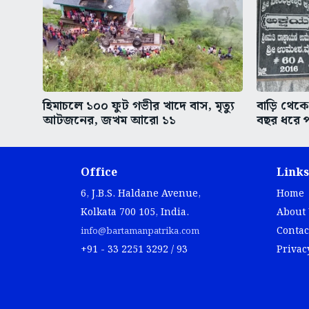
হিমাচলে ১০০ ফুট গভীর খাদে বাস, মৃত্যু
বাড়ি থেকে
আটজনের, জখম আরো ১১
বছর ধরে 
Office
Links
6, J.B.S. Haldane Avenue,
Home
Kolkata 700 105, India.
About
Contac
info@bartamanpatrika.com
+91 - 33 2251 3292 / 93
Privac