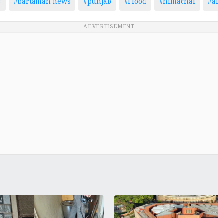
s
#bartaman news
#punjab
#Flood
#himachal
#af
ADVERTISEMENT