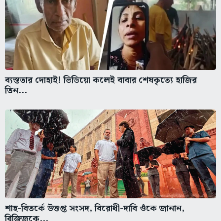
ব্যস্ততার দোহাই! ভিডিয়ো কলেই বাবার শেষকৃত্যে হাজির
তিন...
শাহ-বিতর্কে উত্তপ্ত সংসদ, বিরোধী-দাবি ওঁকে জানান,
রিজিজুকে...