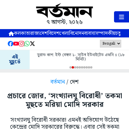
৭ আগস্ট, ২০২৬
কলকাতা
রাজ্য
দেশ
বিদেশ
খেলা
বিনোদন
ব্যবসা
সম্পাদকীয়
চতুষ্পর্ণ
ডুরান্ড কাপ: ইস্ট বেঙ্গল ১- সাউথ ইউনাইটেড এফসি ০ (১৮
এই
মিনিট)
মুহূর্তে
বর্তমান
/ দেশ
প্রচারে জোর, ‘সংখ্যালঘু বিরোধী’ তকমা
মুছতে মরিয়া মোদি সরকার
সংখ্যালঘু বিরোধী সরকার! এমনই অভিযোগ উঠেছে
কেন্দ্রের মোদি সরকারের বিরুদ্ধে। এবার সেই তকমা